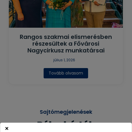
Rangos szakmai elismerésben
részesültek a Fővárosi
Nagycirkusz munkatársai
július 1, 2026
Tovább olvasom
Sajtómegjelenések
Rólunk írták
×