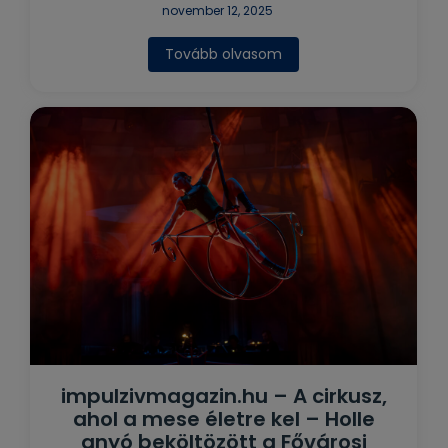
november 12, 2025
Tovább olvasom
impulzivmagazin.hu – A cirkusz,
ahol a mese életre kel – Holle
anyó beköltözött a Fővárosi