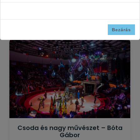
Folyamatosan figyelemmel kísérheti, mit ír rólunk a
sajtó! Nézze meg a legfrissebb híreket és
megjelenéseket.
Bezárás
Csoda és nagy művészet – Bóta
Gábor