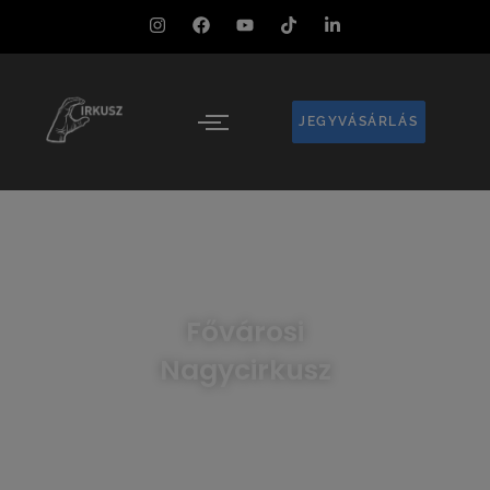
JEGYVÁSÁRLÁS
Fővárosi
Nagycirkusz